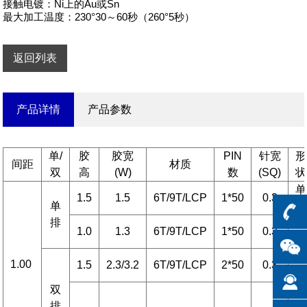
接触电镀：Ni上的Au或Sn

最大加工温度：230°30～60秒（260°5秒）
返回列表
产品详情
产品参数
单/
胶
胶宽
PIN
针宽
形
间距
材质
双
高
(W)
数
(SQ)
状
单
1.5
1.5
6T/9T/LCP
1*50
0.3
单
直
排
单
1.0
1.3
6T/9T/LCP
1*50
0.3
弯
双
1.00
1.5
2.3/3.2
6T/9T/LCP
2*50
0.3
直
双
双
排
排