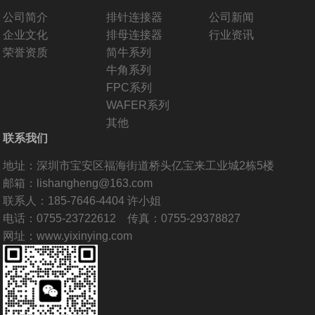
公司简介
排针连接器
公司新闻
企业文化
排母连接器
行业资讯
荣誉资质
简牛系列
牛角系列
FPC系列
WAFER系列
其他
联系我们
地址：深圳市宝安区福海街道桥头亿宝来工业城2栋5楼
邮箱：lishangheng@163.com
联系人：185-7646-4404 许小姐
电话：0755-23722612 传真：0755-29378827
网址：www.yixinying.com