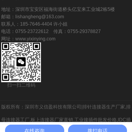
地址：深圳市宝安区福海街道桥头亿宝来工业城2栋5楼
邮箱：lishangheng@163.com
联系人：185-7646-4404 许小姐
电话：0755-23722612 传真：0755-29378827
网址：www.yixinying.com
扫一扫二维码
版权所有：深圳市义信盈科技有限公司|排针连接器生产厂家,排
母连接器工厂,板上连接器厂家直销,工业接插件批发价格,IDC插
在线咨询
拨打电话