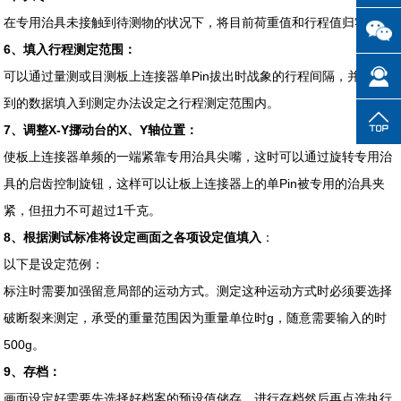
在专用治具未接触到待测物的状况下，将目前荷重值和行程值归零。
6、填入行程测定范围：
可以通过量测或目测板上连接器单Pin拔出时战象的行程间隔，并将得
到的数据填入到测定办法设定之行程测定范围内。
7、调整X-Y挪动台的X、Y轴位置：
使板上连接器单频的一端紧靠专用治具尖嘴，这时可以通过旋转专用治
具的启齿控制旋钮，这样可以让板上连接器上的单Pin被专用的治具夹
紧，但扭力不可超过1千克。
8、根据测试标准将设定画面之各项设定值填入
：
以下是设定范例：
标注时需要加强留意局部的运动方式。测定这种运动方式时必须要选择
破断裂来测定，承受的重量范围因为重量单位时g，随意需要输入的时
500g。
9、存档：
画面设定好需要先选择好档案的预设值储存，进行存档然后再点选执行