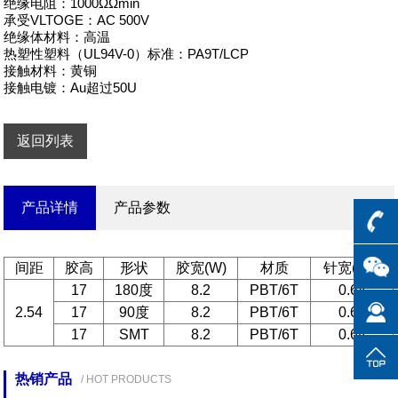
绝缘电阻：1000ΩΩmin

承受VLTOGE：AC 500V

绝缘体材料：高温

热塑性塑料（UL94V-0）标准：PA9T/LCP

接触材料：黄铜

接触电镀：Au超过50U
返回列表
产品详情
产品参数
间距
胶高
形状
胶宽(W)
材质
针宽(SQ)
17
180度
8.2
PBT/6T
0.64
2.54
17
90度
8.2
PBT/6T
0.64
17
SMT
8.2
PBT/6T
0.64
热销产品
/ HOT PRODUCTS