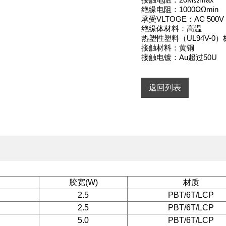
绝缘电阻：1000ΩΩmin

承受VLTOGE：AC 500V

绝缘体材料：高温

热塑性塑料（UL94V-0）标
接触材料：黄铜

接触电镀：Au超过50U
返回列表
胶宽(W)
材质
2.5
PBT/6T/LCP
2.5
PBT/6T/LCP
5.0
PBT/6T/LCP