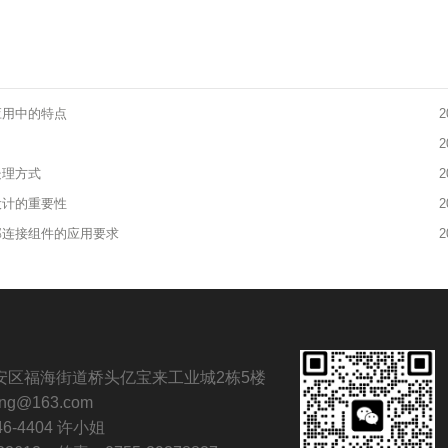
应用中的特点
2
2
处理方式
2
设计的重要性
2
部连接组件的应用要求
2
安区福海街道桥头亿宝来工业城2栋5楼
ng@163.com
6-4404 许小姐