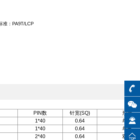
准：PA9T/LCP

PIN数
针宽(SQ)
形状
1*40
0.64
单直
1*40
0.64
单弯
2*40
0.64
双直