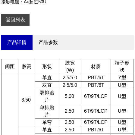
接触电镀：Au超过50U
返回列表
产品详情
产品参数
胶宽
端子形
间距
胶高
形状
材质
(W)
状
单直
2.5/5.0
PBT/6T
Y型
双直
2.5/5.0
PBT/6T
U型
双排贴
5.00
6T/9T/LCP
U型
3.50
片
单排贴
2.50
6T/9T/LCP
U型
片
单弯
2.50
6T/9T/LCP
U型
单直
2.50
PBT/6T
U型