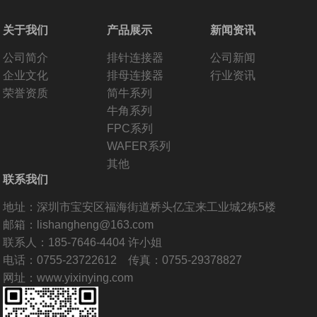
关于我们
产品展示
新闻资讯
公司简介
排针连接器
公司新闻
企业文化
排母连接器
行业资讯
荣誉资质
简牛系列
牛角系列
FPC系列
WAFER系列
其他
联系我们
地址：深圳市宝安区福海街道桥头亿宝来工业城2栋5楼
邮箱：lishangheng@163.com
联系人：185-7646-4404 许小姐
电话：0755-23722612 传真：0755-29378827
网址：www.yixinying.com