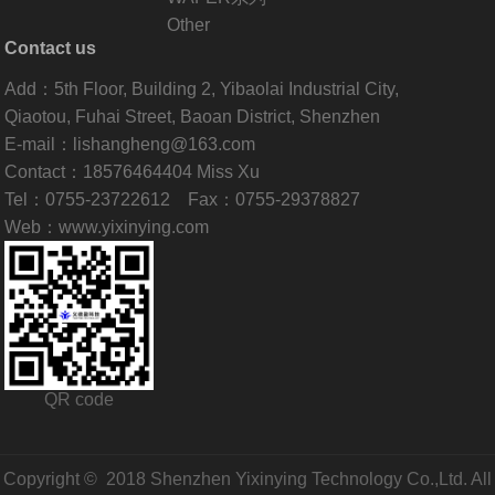
Other
Contact us
Add：5th Floor, Building 2, Yibaolai Industrial City,
Qiaotou, Fuhai Street, Baoan District, Shenzhen
E-mail：lishangheng@163.com
Contact：18576464404 Miss Xu
Tel：0755-23722612 Fax：0755-29378827
Web：www.yixinying.com
QR code
Copyright © 2018 Shenzhen Yixinying Technology Co.,Ltd. All