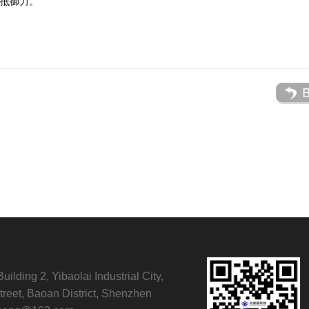
抵御力。
ilding 2, Yibaolai Industrial City,
treet, Baoan District, Shenzhen