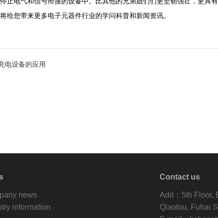
停止电气和信号衔接的设备中。比其他的兄弟姐们们更坚韧强壮，更具有
将给您带来更多电子元器件行业的学问科普和新闻资讯。
能充电设备的应用
s
Contact us
pany news
Add：5th Floor, Bu
stry information
Qiaotou, Fuhai S