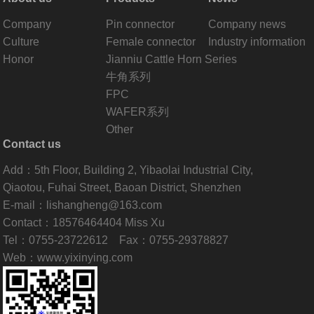
Company
Pin connector
Company news
Culture
Female connector
Industry information
Honor
Jianniu Cattle Horn Series
牛角系列
FPC
WAFER系列
Other
Contact us
Add：5th Floor, Building 2, Yibaolai Industrial City,
Qiaotou, Fuhai Street, Baoan District, Shenzhen
E-mail：lishangheng@163.com
Contact：18576464404 Miss Xu
Tel：0755-23722612 Fax：0755-29378827
Web：www.yixinying.com