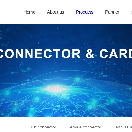
Home
About us
Products
Partner
Pin connector
Female connector
Jianniu Ca