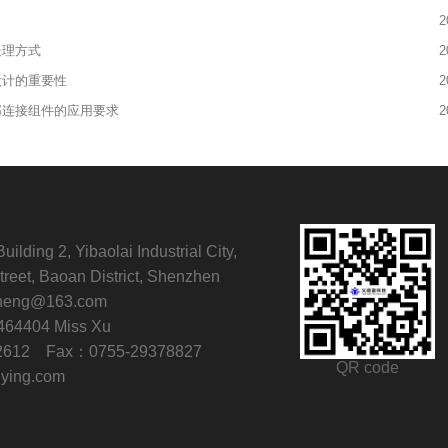
2
处理方式
2
设计的重要性
2
部连接组件的应用要求
2
ilding 2, Yibaolai Industrial City,
treet, Baoan District, Shenzhen
gheng@163.com
64404 Miss Xu
2612 Fax：0755-29378827
QR code
ying.com