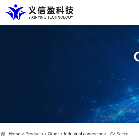
Home
>
Products
>
Other
>
Industrial connector
>
AV Socket