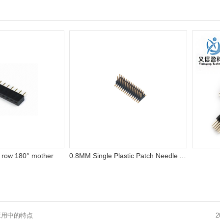
w 180° mother
0.8MM Single Plastic Patch Needle Arrangement
2
应用中的特点
2