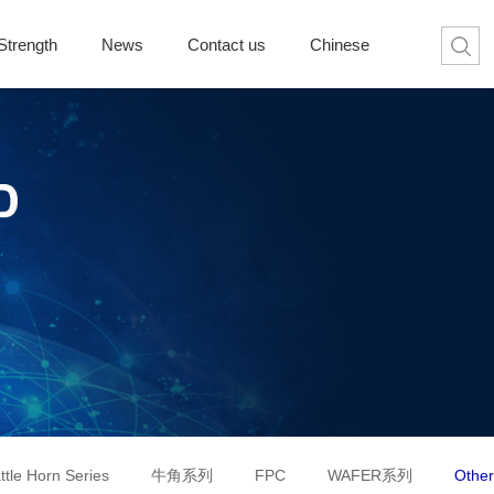
Strength
News
Contact us
Chinese
ttle Horn Series
牛角系列
FPC
WAFER系列
Other