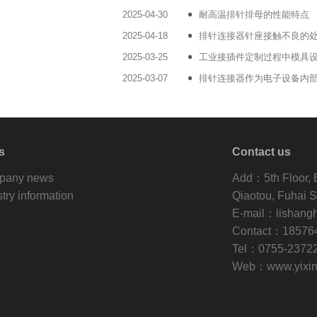
2025-04-30
耐高温排针排母的性能特点
2025-04-18
排针连接器针座接触不良的
2025-03-25
工业接插件定制过程中模具
2025-03-07
排针连接器作为电子设备内
s
Contact us
pany news
Add：5th Floor, Bu
stry information
Qiaotou, Fuhai S
E-mail：lishan
Contact：185764
Tel：0755-2372
Web：www.yixin