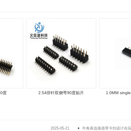
度
2.54排针双侧弯90度贴片
1.0MM single ro
2025-05-21
牛角座连接器带卡扣设计在