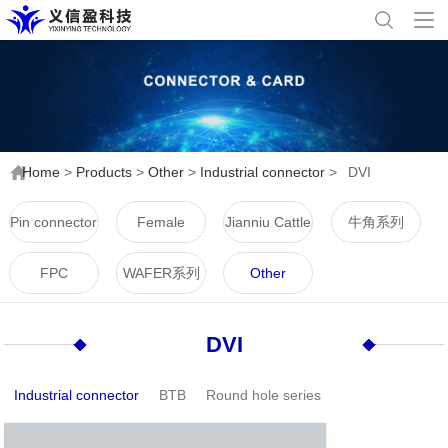
Home
>
Products
>
Other
>
Industrial connector
>
DVI
Pin connector
Female
Jianniu Cattle
牛角系列
connector
Horn Series
FPC
WAFER系列
Other
DVI
Industrial connector
BTB
Round hole series