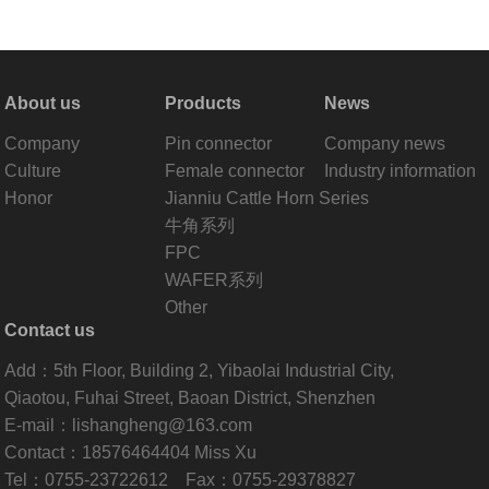
About us
Products
News
Company
Pin connector
Company news
Culture
Female connector
Industry information
Honor
Jianniu Cattle Horn Series
牛角系列
FPC
WAFER系列
Other
Contact us
Add：5th Floor, Building 2, Yibaolai Industrial City,
Qiaotou, Fuhai Street, Baoan District, Shenzhen
E-mail：lishangheng@163.com
Contact：18576464404 Miss Xu
Tel：0755-23722612 Fax：0755-29378827