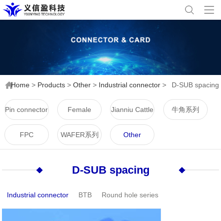
Home
>
Products
>
Other
>
Industrial connector
>
D-SUB spacing
Pin connector
Female
Jianniu Cattle
牛角系列
connector
Horn Series
FPC
WAFER系列
Other
D-SUB spacing
Industrial connector
BTB
Round hole series