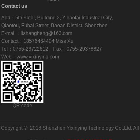
Contact us
Add：5th Floor, Building 2, Yibaolai Industrial City,
Qiaotou, Fuhai Street, Baoan District, Shenzhen
E-mail：lishangheng@163.com
Contact：18576464404 Miss Xu
Tel：0755-23722612 Fax：0755-29378827
Web：www.yixinying.com
QR code
Copyright © 2018 Shenzhen Yixinying Technology Co.,Ltd. All