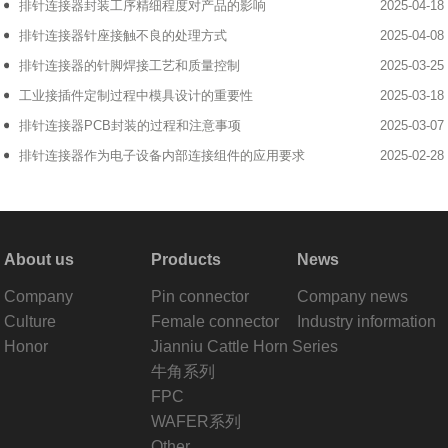
排针连接器封装工序精细程度对产品的影响
2025-04-18
排针连接器针座接触不良的处理方式
2025-04-08
排针连接器的针脚焊接工艺和质量控制
2025-03-25
工业接插件定制过程中模具设计的重要性
2025-03-18
排针连接器PCB封装的过程和注意事项
2025-03-07
排针连接器作为电子设备内部连接组件的应用要求
2025-02-28
About us
Products
News
Company
Pin connector
Company news
Culture
Female connector
Industry information
Honor
Jianniu Cattle Horn Series
牛角系列
FPC
WAFER系列
Other