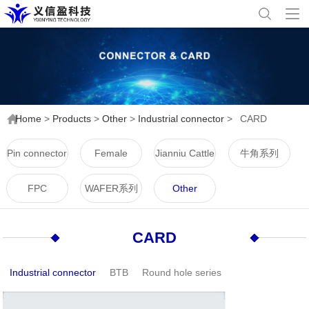
Home
>
Products
>
Other
>
Industrial connector
>
CARD
Pin connector
Female
Jianniu Cattle
牛角系列
connector
Horn Series
FPC
WAFER系列
Other
CARD
Industrial connector
BTB
Round hole series